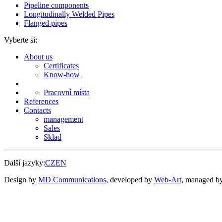
Pipeline components
Longitudinally Welded Pipes
Flanged pipes
Vyberte si:
About us
Certificates
Know-how
Pracovní místa
References
Contacts
management
Sales
Sklad
Další jazyky:
CZ
EN
Design by
MD Communications
, developed by
Web-Art
, managed b