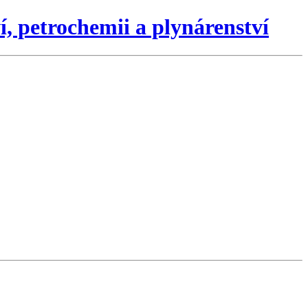
, petrochemii a plynárenství